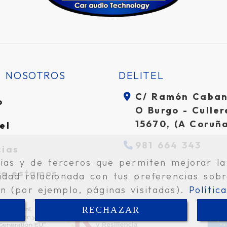
E NOSOTROS
DELITEL
C/ Ramón Cabani
o
O Burgo - Culler
15670,
(A Coruñ
el
981 664 343
cias
pias y de terceros que permiten mejorar la
e estamos
idad relacionada con tus preferencias sobr
ón (por ejemplo, páginas visitadas).
Polític
RECHAZAR