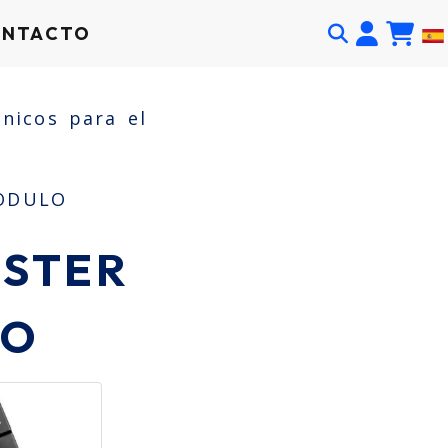
Ident
ONTACTO
nicos para el
ODULO
STER
LO