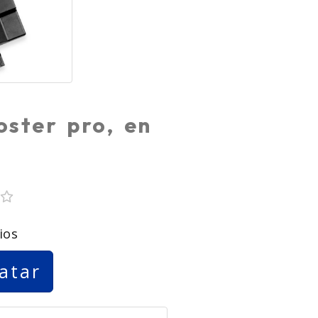
ster pro, en
ios
atar