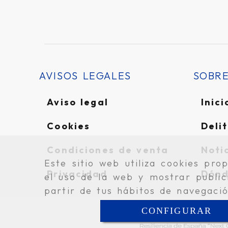
AVISOS LEGALES
SOBR
Aviso legal
Inici
Cookies
Delit
Condiciones de venta
Noti
Este sitio web utiliza cookies pro
Privacidad
Dónd
el uso de la web y mostrar public
partir de tus hábitos de navegaci
CONFIGURAR