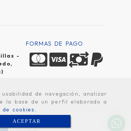
FORMAS DE PAGO
llas -
edo,
a)
 usabilidad de navegación, analizar
e la base de un perfil elaborado a
a de cookies
.
ACEPTAR