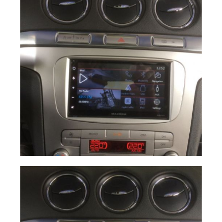
12ce18bf a02a
Ampliar
49e8 83b1
34fb6bb4c29c