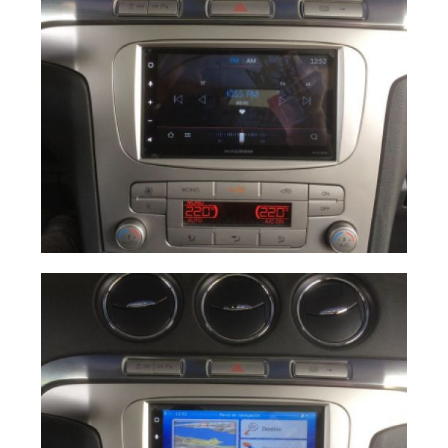
4eba28d5 ff76
Ampliar
40a3 a7b7
c28cba619383