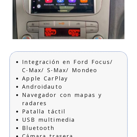
f6c11252 85af
Ampliar
4495 82dd
4ea78eb841c1
Integración en Ford Focus/
C-Max/ S-Max/ Mondeo
Apple CarPlay
Androidauto
Navegador con mapas y
radares
Patalla táctil
USB multimedia
Bluetooth
Cámara trasera