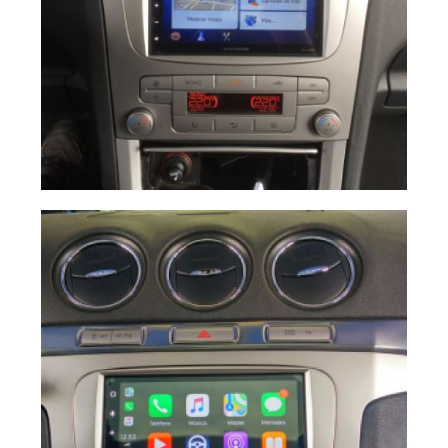
a2f45b0c 1dc8
Ampliar
4757 aa89
572f5d0e2894