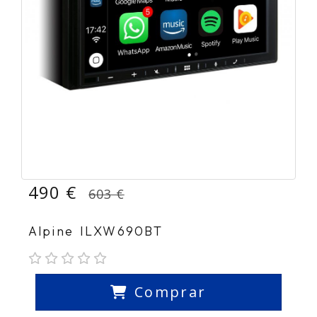
490 €
603 €
Alpine ILXW690BT
Comprar