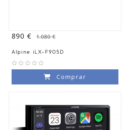
890 €
1.080 €
Alpine iLX-F905D
Comprar