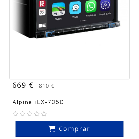
669 €
810 €
Alpine iLX-705D
Comprar