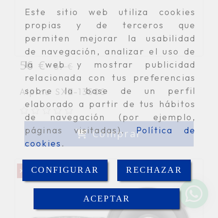
Este sitio web utiliza cookies
propias y de terceros que
permiten mejorar la usabilidad
de navegación, analizar el uso de
56 €
la web y mostrar publicidad
67 €
relacionada con tus preferencias
sobre la base de un perfil
Alpine SXE-1350S
elaborado a partir de tus hábitos
de navegación (por ejemplo,
páginas visitadas).
Política de
Comprar
cookies
.
CONFIGURAR
RECHAZAR
Agotado
ACEPTAR