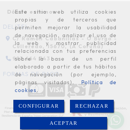
Dónde estamos
Este sitio web utiliza cookies
propias y de terceros que
DELITEL
permiten mejorar la usabilidad
de navegación, analizar el uso de
C/ Ramón Cabanillas -
O Burgo -
la web y mostrar publicidad
Culleredo,
15670,
(A Coruña)
relacionada con tus preferencias
981 664 343
sobre la base de un perfil
elaborado a partir de tus hábitos
FORMAS DE PAGO
de navegación (por ejemplo,
páginas visitadas).
Política de
cookies
.
CONFIGURAR
RECHAZAR
ACEPTAR