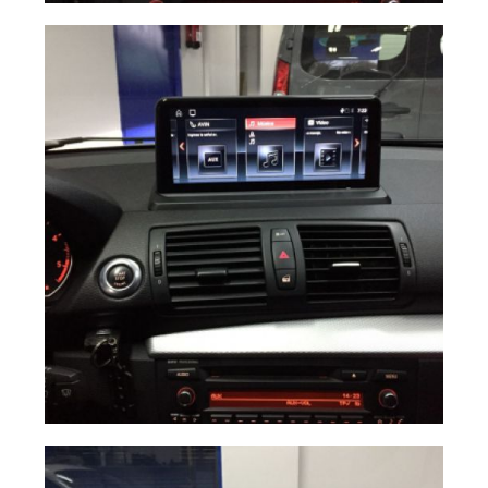
Pantalla BMW S1
Ampliar
10\"
Navegador BMW
Ampliar
S1 E87