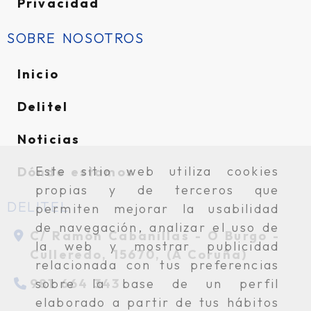
Privacidad
SOBRE NOSOTROS
Inicio
Delitel
Noticias
Este sitio web utiliza cookies
Dónde estamos
propias y de terceros que
DELITEL
permiten mejorar la usabilidad
de navegación, analizar el uso de
C/ Ramón Cabanillas -
O Burgo -
la web y mostrar publicidad
Culleredo,
15670,
(A Coruña)
relacionada con tus preferencias
981 664 343
sobre la base de un perfil
elaborado a partir de tus hábitos