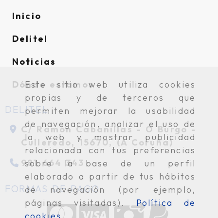
Inicio
Delitel
Noticias
Este sitio web utiliza cookies
Dónde estamos
propias y de terceros que
DELITEL
permiten mejorar la usabilidad
de navegación, analizar el uso de
C/ Ramón Cabanillas -
O Burgo -
la web y mostrar publicidad
Culleredo,
15670,
(A Coruña)
relacionada con tus preferencias
981 664 343
sobre la base de un perfil
elaborado a partir de tus hábitos
FORMAS DE PAGO
de navegación (por ejemplo,
páginas visitadas).
Política de
cookies
.