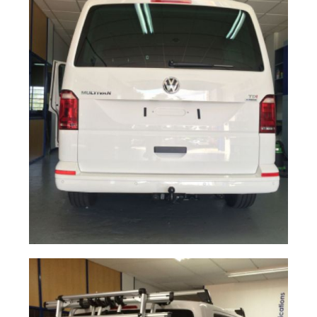
remolque Multivan
T6
Enganche de
Ampliar
remolque Multivan
T6