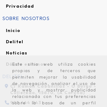
Privacidad
SOBRE NOSOTROS
Inicio
Delitel
Noticias
Este sitio web utiliza cookies
Dónde estamos
propias y de terceros que
DELITEL
permiten mejorar la usabilidad
de navegación, analizar el uso de
C/ Ramón Cabanillas -
O Burgo -
la web y mostrar publicidad
Culleredo,
15670,
(A Coruña)
relacionada con tus preferencias
981 664 343
sobre la base de un perfil