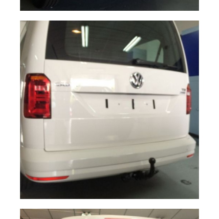
Sensores de
Ampliar
aparcamiento
Multivan T6
Enganche de
Ampliar