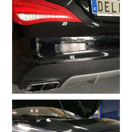
alta calidad,
integrados en las
defensas.
¿Sensores
Ampliar
originales?, no,
instalados en
Delitel.