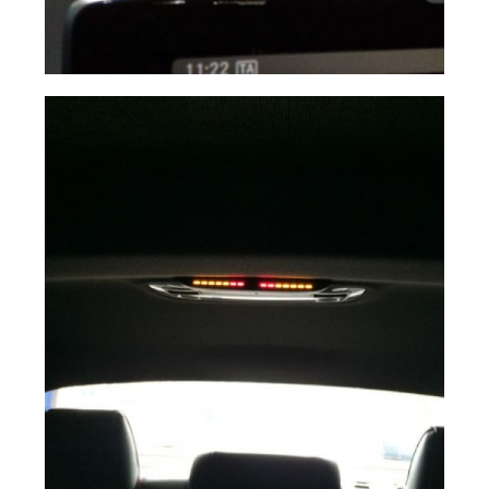
Display óptico y
Ampliar
acústico delatero
tipo original.