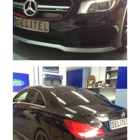
Estrella mercedes
Ampliar
con iluminación
led, instalación
profesional.