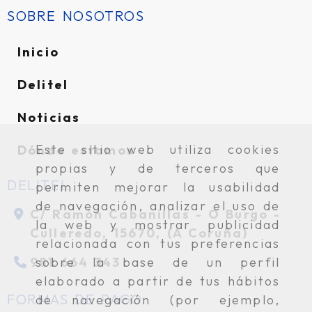
SOBRE NOSOTROS
Inicio
Delitel
Noticias
Este sitio web utiliza cookies
Dónde estamos
propias y de terceros que
DELITEL
permiten mejorar la usabilidad
de navegación, analizar el uso de
C/ Ramón Cabanillas -
O Burgo -
la web y mostrar publicidad
Culleredo,
15670,
(A Coruña)
relacionada con tus preferencias
981 664 343
sobre la base de un perfil
elaborado a partir de tus hábitos
FORMAS DE PAGO
de navegación (por ejemplo,