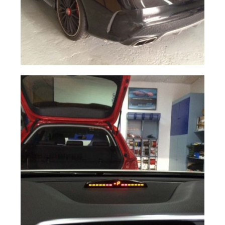
Sensores
Ampliar
pintados del
color de la
carrocería.