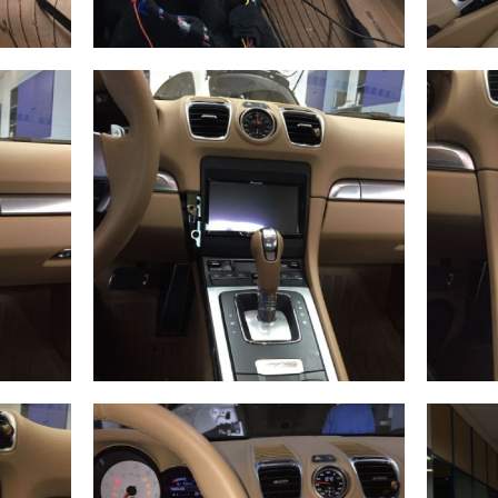
Carplay
Apple
Androidauto
Carpl
liar
Ampliar
Porsche A
Wirel
Coruña
Coruñ
Carplay y
Apple
Androidauto
Carpl
liar
Ampliar
Porsche A
Porsc
Coruña
Caym