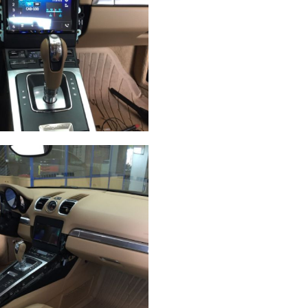
ación
ay Wi
Ampliar
rsche
Coruña