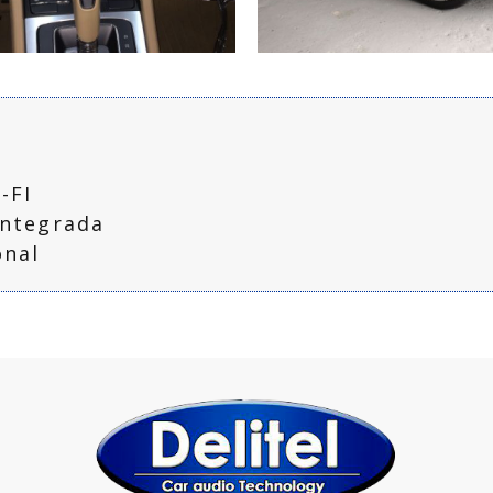
he
Instalación
an
Carplay
Ampliar
Amp
idauto
Porsche
l
Delitel
-FI
integrada
onal