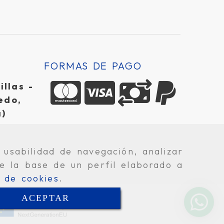
FORMAS DE PAGO
llas -
edo,
a)
 usabilidad de navegación, analizar
e la base de un perfil elaborado a
a de cookies
.
ACEPTAR