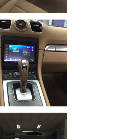
ay
Ampliar
ess A
a
ay
Ampliar
he
an