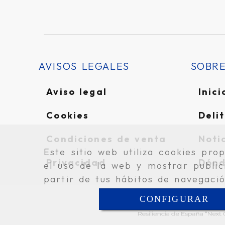
AVISOS LEGALES
SOBR
Aviso legal
Inici
Cookies
Delit
Condiciones de venta
Noti
Este sitio web utiliza cookies pro
Privacidad
Dónd
el uso de la web y mostrar public
partir de tus hábitos de navegaci
CONFIGURAR