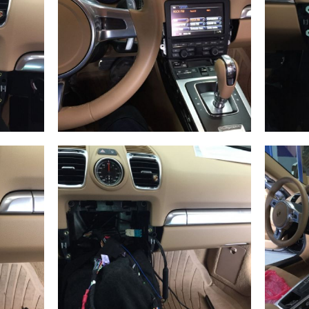
Instalación
Instal
Carplay
Carpl
liar
Ampliar
Wireless
Fi Po
Porsche
en A 