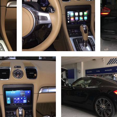
Carplay
Porsc
Porsche en
Caym
liar
Ampliar
A Coruña
Carpl
Coruñ