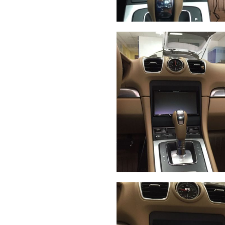
Carplay
Androidauto
Amp
Porsche
Cayman
Apple
Carplay
Amp
Wireless A
Coruña,