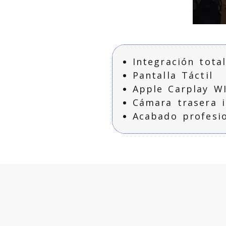
Porsc
Caym
Andro
Integración tota
Pantalla Táctil
Apple Carplay WI
Cámara trasera 
Acabado profesi