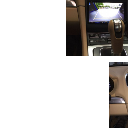
Delitel
Androidauto
Porsche A
Amp
Coruña