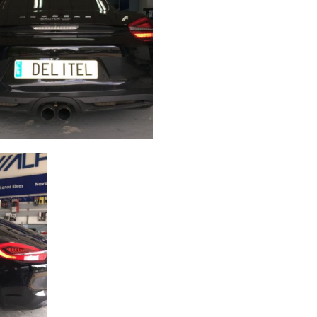
he
an
Ampliar
ay A
a