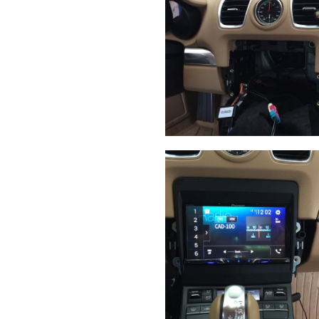
Apple
Carplay
Amp
Wireless
Porsche
Cayman