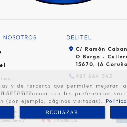
E NOSOTROS
DELITEL
C/ Ramón Cabani
o
O Burgo - Culler
15670,
(A Coruñ
el
981 664 343
cias
pias y de terceros que permiten mejorar la
e estamos
idad relacionada con tus preferencias sobr
ón (por ejemplo, páginas visitadas).
Polític
RECHAZAR