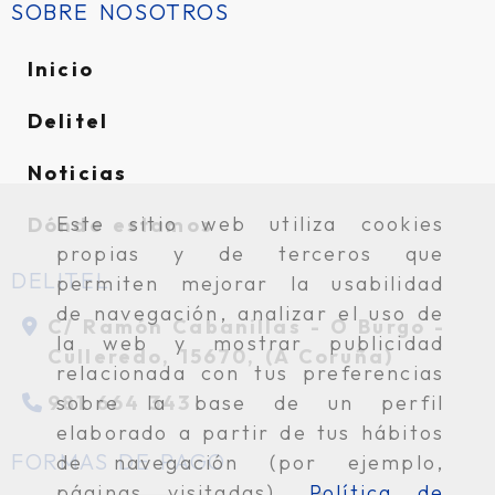
SOBRE NOSOTROS
Inicio
Delitel
Noticias
Este sitio web utiliza cookies
Dónde estamos
propias y de terceros que
DELITEL
permiten mejorar la usabilidad
de navegación, analizar el uso de
C/ Ramón Cabanillas -
O Burgo -
la web y mostrar publicidad
Culleredo,
15670,
(A Coruña)
relacionada con tus preferencias
981 664 343
sobre la base de un perfil
elaborado a partir de tus hábitos
FORMAS DE PAGO
de navegación (por ejemplo,
páginas visitadas).
Política de