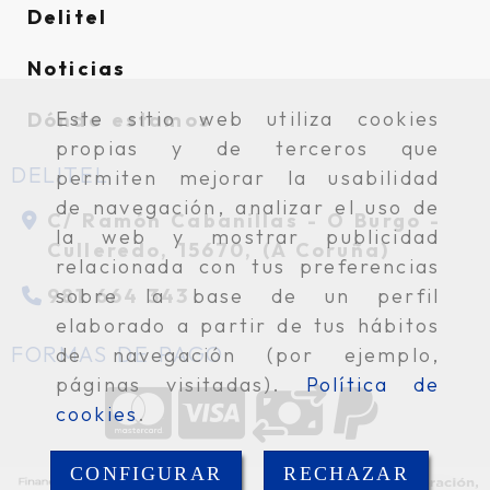
Delitel
Noticias
Este sitio web utiliza cookies
Dónde estamos
propias y de terceros que
DELITEL
permiten mejorar la usabilidad
de navegación, analizar el uso de
C/ Ramón Cabanillas -
O Burgo -
la web y mostrar publicidad
Culleredo,
15670,
(A Coruña)
relacionada con tus preferencias
981 664 343
sobre la base de un perfil
elaborado a partir de tus hábitos
FORMAS DE PAGO
de navegación (por ejemplo,
páginas visitadas).
Política de
cookies
.
CONFIGURAR
RECHAZAR