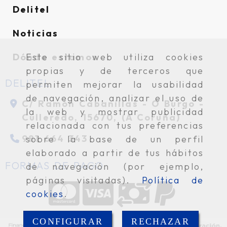
Delitel
Noticias
Dónde estamos
Este sitio web utiliza cookies
propias y de terceros que
DELITEL
permiten mejorar la usabilidad
de navegación, analizar el uso de
C/ Ramón Cabanillas -
O Burgo -
la web y mostrar publicidad
Culleredo,
15670,
(A Coruña)
relacionada con tus preferencias
981 664 343
sobre la base de un perfil
elaborado a partir de tus hábitos
FORMAS DE PAGO
de navegación (por ejemplo,
páginas visitadas).
Política de
cookies
.
CONFIGURAR
RECHAZAR